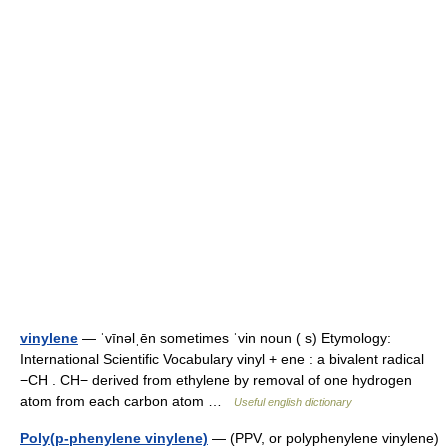
vinylene
— ˈvīnəlˌēn sometimes ˈvin noun ( s) Etymology:
International Scientific Vocabulary vinyl + ene : a bivalent radical
−CH . CH− derived from ethylene by removal of one hydrogen
atom from each carbon atom …
Useful english dictionary
Poly(p-phenylene vinylene)
— (PPV, or polyphenylene vinylene)