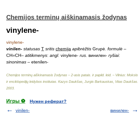
Chemijos terminų aiškinamasis žodynas
vinylene-
vinylene-
vinilen-
statusas
T
sritis
chemija
apibrėžtis
Grupė.
formulė
–
CH=CH–
atitikmenys
:
angl.
vinylene-
rus.
винилен-
ryšiai
:
sinonimas
– etenilen-
Chemijos terminų aiškinamasis žodynas – 2-asis patais. ir papild. leid. – Vilnius: Mokslo
ir enciklopedijų leidybos institutas
.
Kazys Daukšas, Jurgis Barkauskas, Vitas Daukšas
.
2003
.
Игры ⚽
Нужен реферат?
vinilen-
винилен-