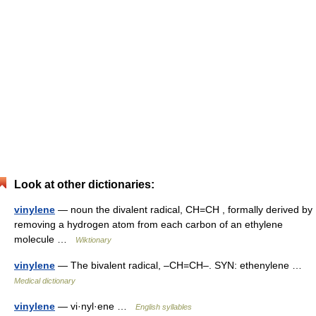
Look at other dictionaries:
vinylene
— noun the divalent radical, CH=CH , formally derived by
removing a hydrogen atom from each carbon of an ethylene
molecule …
Wiktionary
vinylene
— The bivalent radical, –CH=CH–. SYN: ethenylene …
Medical dictionary
vinylene
— vi·nyl·ene …
English syllables