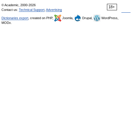
© Academic, 2000-2026
18+
Contact us:
Technical Support
,
Advertising
Dictionaries export
, created on PHP,
Joomla,
Drupal,
WordPress,
MODx.