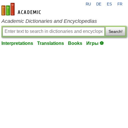
RU
DE
ES
FR
en-academic.com
Academic Dictionaries and Encyclopedias
Search!
Interpretations
Translations
Books
Игры ⚽